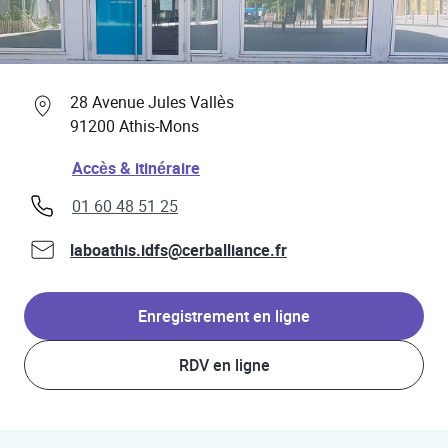
Professionnels de santé
Link Opens in New Tab
28 Avenue Jules Vallès
91200
Athis-Mons
Link Opens in New Tab
Accès & itinéraire
phone
01 60 48 51 25
laboathis.idfs@cerballiance.fr
Enregistrement en ligne
RDV en ligne