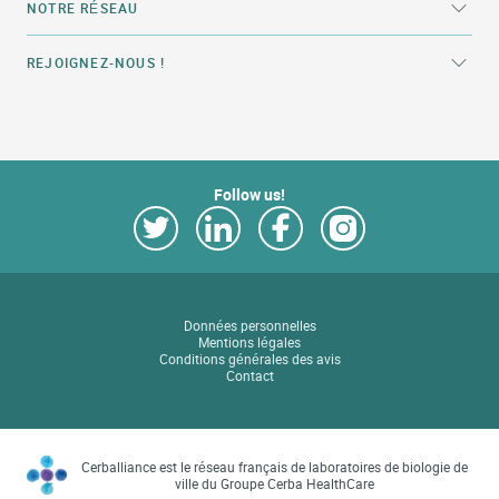
NOTRE RÉSEAU
REJOIGNEZ-NOUS !
Follow us!
Link Opens in New Tab
Link Opens in New Tab
Link Opens in New Tab
Link Opens in New Tab
Données personnelles
Mentions légales
Conditions générales des avis
Contact
Cerballiance est le réseau français de laboratoires de biologie de
ville du Groupe Cerba HealthCare