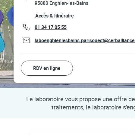
95880
Enghien-les-Bains
Link Opens in New Tab
Accès & itinéraire
phone
01 34 17 05 55
laboenghienlesbains.parisouest@cerballiance
RDV en ligne
Le laboratoire vous propose une offre de 
traitements, le laboratoire s'e