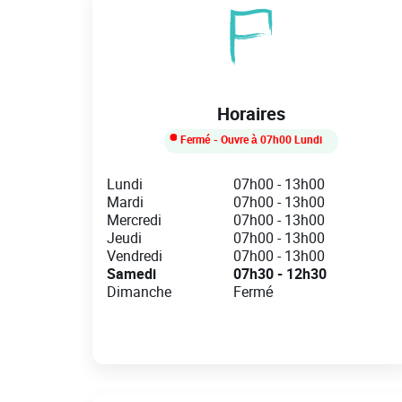
Horaires
Fermé
- Ouvre à
07h00
Lundi
Day of the Week
Hours
Lundi
07h00
-
13h00
Mardi
07h00
-
13h00
Mercredi
07h00
-
13h00
Jeudi
07h00
-
13h00
Vendredi
07h00
-
13h00
Samedi
07h30
-
12h30
Dimanche
Fermé