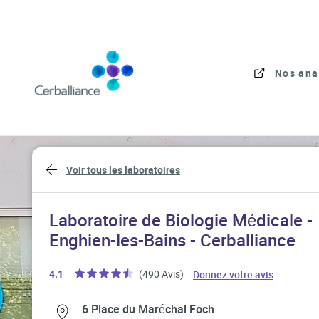
Skip to content
Link to main website
Nos ana
Return to Nav
Voir tous les laboratoires
Laboratoire de Biologie Médicale -
Enghien-les-Bains - Cerballiance
Link Open
4.1
(490 Avis)
Donnez votre avis
Link Opens in New Tab
Link Opens in New Tab
6 Place du Maréchal Foch