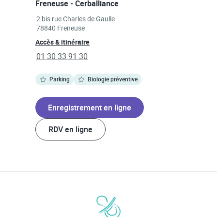
Freneuse - Cerballiance
Link Opens in New Tab
2 bis rue Charles de Gaulle
78840
Freneuse
Link Opens in New Tab
Accès & itinéraire
phone
01 30 33 91 30
Parking
Biologie préventive
Enregistrement en ligne
RDV en ligne