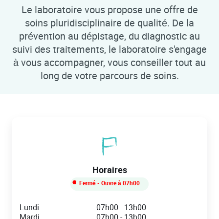
Le laboratoire vous propose une offre de
soins pluridisciplinaire de qualité. De la
prévention au dépistage, du diagnostic au
suivi des traitements, le laboratoire s'engage
à vous accompagner, vous conseiller tout au
long de votre parcours de soins.
Horaires
Fermé
- Ouvre à
07h00
Day of the Week
Hours
Lundi
07h00
-
13h00
Mardi
07h00
-
13h00