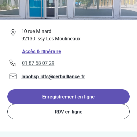
Professionnels de santé
Link Opens in New Tab
10 rue Minard
92130
Issy-Les-Moulineaux
Link Opens in New Tab
Accès & itinéraire
phone
01 87 58 07 29
labohsp.idfs@cerballiance.fr
Enregistrement en ligne
RDV en ligne