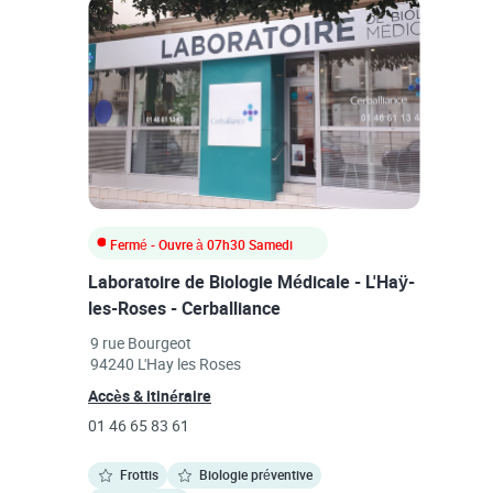
Fermé
- Ouvre à
07h30
Samedi
Laboratoire de Biologie Médicale - L'Haÿ-
les-Roses - Cerballiance
Link Opens in New Tab
9 rue Bourgeot
94240
L'Hay les Roses
Link Opens in New Tab
Accès & itinéraire
phone
01 46 65 83 61
Frottis
Biologie préventive