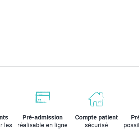
nts
Pré-admission
Compte patient
Pr
r les
réalisable en ligne
sécurisé
possi