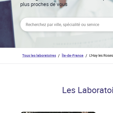
plus proches de vous
City, State/Province, Zip or City & Country
Tous les laboratoires
/
Île-de-France
/
L'Hay les Roses
Les Laboratoi