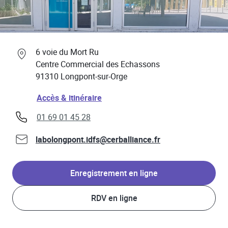
Professionnels de santé
Link Opens in New Tab
6 voie du Mort Ru
Centre Commercial des Echassons
91310
Longpont-sur-Orge
Link Opens in New Tab
Accès & itinéraire
phone
01 69 01 45 28
labolongpont.idfs@cerballiance.fr
Enregistrement en ligne
RDV en ligne