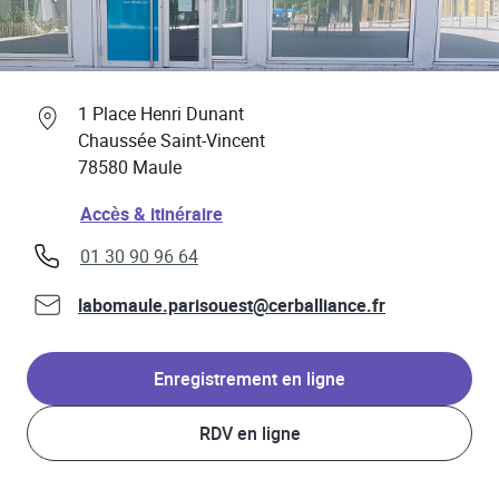
Professionnels de santé
Link Opens in New Tab
1 Place Henri Dunant
Chaussée Saint-Vincent
78580
Maule
Link Opens in New Tab
Accès & itinéraire
phone
01 30 90 96 64
labomaule.parisouest@cerballiance.fr
Enregistrement en ligne
RDV en ligne