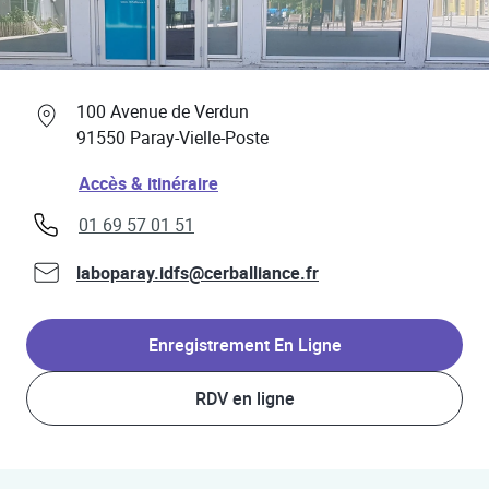
Professionnels de santé
Link Opens in New Tab
100 Avenue de Verdun
91550
Paray-Vielle-Poste
Link Opens in New Tab
Accès & itinéraire
phone
01 69 57 01 51
laboparay.idfs@cerballiance.fr
Enregistrement En Ligne
RDV en ligne