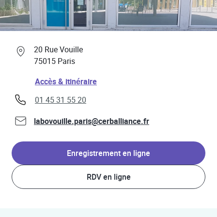
Professionnels de santé
Link Opens in New Tab
20 Rue Vouille
75015
Paris
Link Opens in New Tab
Accès & itinéraire
phone
01 45 31 55 20
labovouille.paris@cerballiance.fr
Enregistrement en ligne
RDV en ligne