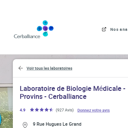
Skip to content
Link to main website
Nos ana
Return to Nav
Voir tous les laboratoires
Laboratoire de Biologie Médicale -
Provins - Cerballiance
Link Open
4.9
(927 Avis)
Donnez votre avis
Link Opens in New Tab
Link Opens in New Tab
9 Rue Hugues Le Grand