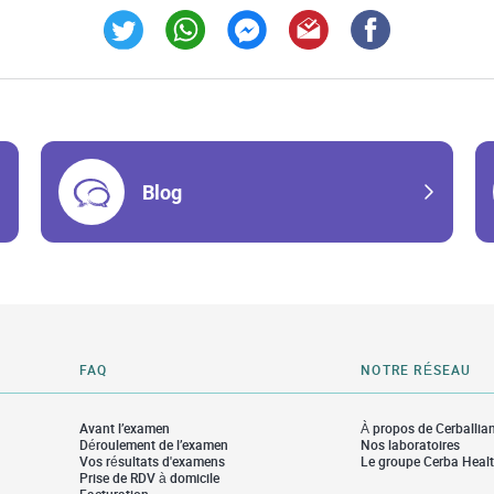
Link Opens in New Tab
Link Opens in New Tab
Link Opens in New Tab
Link Opens in New Tab
Link Opens in Ne
Blog
FAQ
NOTRE RÉSEAU
Avant l’examen
À propos de Cerballia
Déroulement de l’examen
Nos laboratoires
Vos résultats d'examens
Le groupe Cerba Heal
Prise de RDV à domicile