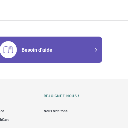
w Tab
Besoin d’aide
REJOIGNEZ-NOUS !
nce
Nous recrutons
thCare