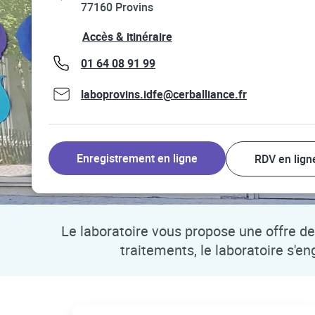
77160
Provins
Link Opens in New Tab
Accès & itinéraire
phone
01 64 08 91 99
laboprovins.idfe@cerballiance.fr
Enregistrement en ligne
RDV en lign
Le laboratoire vous propose une offre de 
traitements, le laboratoire s'e