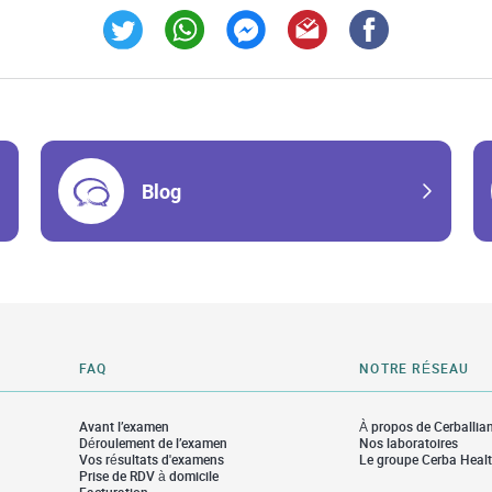
Link Opens in New Tab
Link Opens in New Tab
Link Opens in New Tab
Link Opens in New Tab
Link Opens in Ne
Blog
FAQ
NOTRE RÉSEAU
Avant l’examen
À propos de Cerballia
Déroulement de l’examen
Nos laboratoires
Vos résultats d'examens
Le groupe Cerba Heal
Prise de RDV à domicile