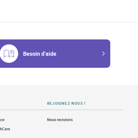
w Tab
Besoin d’aide
REJOIGNEZ-NOUS !
nce
Nous recrutons
thCare