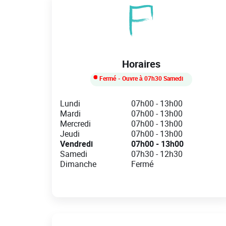
Horaires
Fermé
- Ouvre à
07h30
Samedi
Day of the Week
Hours
Lundi
07h00
-
13h00
Mardi
07h00
-
13h00
Mercredi
07h00
-
13h00
Jeudi
07h00
-
13h00
Vendredi
07h00
-
13h00
Samedi
07h30
-
12h30
Dimanche
Fermé