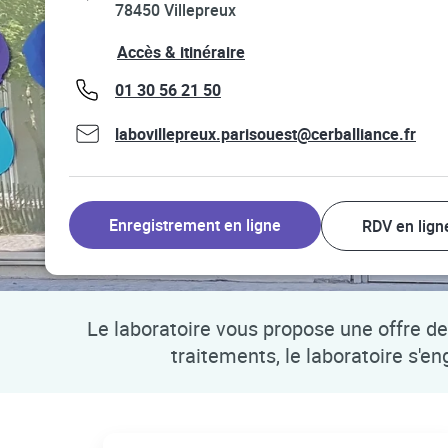
78450
Villepreux
Link Opens in New Tab
Accès & itinéraire
phone
01 30 56 21 50
labovillepreux.parisouest@cerballiance.fr
Enregistrement en ligne
RDV en lign
Le laboratoire vous propose une offre de 
traitements, le laboratoire s'e