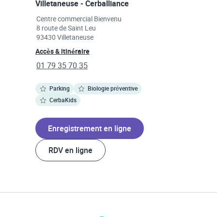
Villetaneuse - Cerballiance
Link Opens in New Tab
Centre commercial Bienvenu
8 route de Saint Leu
93430
Villetaneuse
Link Opens in New Tab
Accès & itinéraire
phone
01 79 35 70 35
Parking
Biologie préventive
CerbaKids
Enregistrement en ligne
RDV en ligne