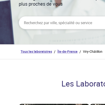
plus proches de vous
City, State/Province, Zip or City & Country
Tous les laboratoires
/
Île-de-France
/
Viry-Châtillon
Les Laborato