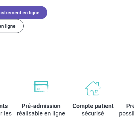
istrement en ligne
n ligne
nts
Pré-admission
Compte patient
Pr
r les
réalisable en ligne
sécurisé
possi