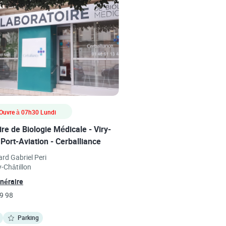
Ouvre à
07h30
Lundi
re de Biologie Médicale - Viry-
 Port-Aviation - Cerballiance
s in New Tab
rd Gabriel Peri
y-Châtillon
Link Opens in New Tab
inéraire
9 98
Parking