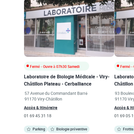
Fermé
- Ouvre à
07h30
Samedi
Fermé
- 
Laboratoire de Biologie Médicale - Viry-
Laboratoi
Châtillon Plateau - Cerballiance
Châtillon
Link Opens in New Tab
Link Open
57 Avenue du Commandant Barré
93 Bouleva
91170
Viry-Châtillon
91170
Vir
Link Opens in New Tab
Accès & itinéraire
Accès & it
phone
phone
01 69 45 31 18
01 69 05 1
Parking
Biologie préventive
Frottis