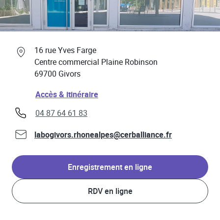
Professionnels de santé
Link Opens in New Tab
16 rue Yves Farge
Centre commercial Plaine Robinson
69700
Givors
Link Opens in New Tab
Accès & itinéraire
phone
04 87 64 61 83
labogivors.rhonealpes@cerballiance.fr
Enregistrement en ligne
RDV en ligne