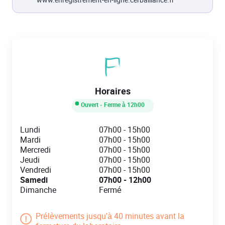
Horaires
Ouvert
- Ferme à
12h00
Day of the Week
Hours
Lundi
07h00
-
15h00
Mardi
07h00
-
15h00
Mercredi
07h00
-
15h00
Jeudi
07h00
-
15h00
Vendredi
07h00
-
15h00
Samedi
07h00
-
12h00
Dimanche
Fermé
Prélèvements jusqu'à 40 minutes avant la