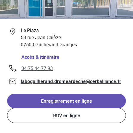
Professionnels de santé
Link Opens in New Tab
Le Plaza
53 rue Jean Chièze
07500
Guilherand-Granges
Link Opens in New Tab
Accès & itinéraire
phone
04 75 44 77 93
laboguilherand.dromeardeche@cerballiance.fr
Enregistrement en ligne
RDV en ligne