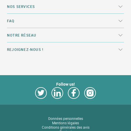
NOS SERVICES
FAQ
NOTRE RÉSEAU
REJOIGNEZ-NOUS !
Follow us!
Link Opens in New Tab
Link Opens in New Tab
Link Opens in New Tab
Link Opens in New Tab
Données personnelles
Mentions légales
Conditions générales des avis