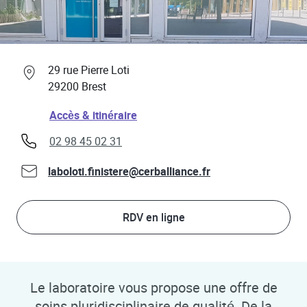
Professionnels de santé
Link Opens in New Tab
29 rue Pierre Loti
29200
Brest
Link Opens in New Tab
Accès & itinéraire
phone
02 98 45 02 31
laboloti.finistere@cerballiance.fr
RDV en ligne
Le laboratoire vous propose une offre de
soins pluridisciplinaire de qualité. De la