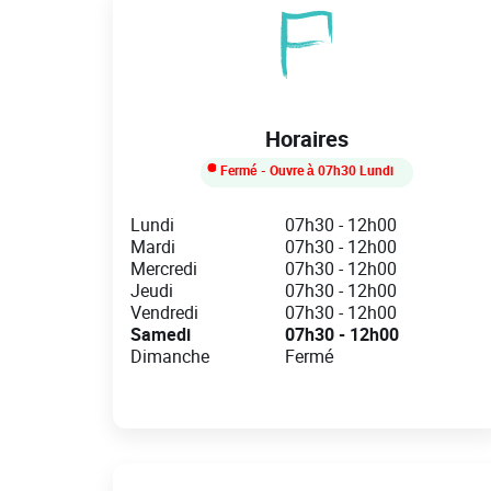
Horaires
Fermé
- Ouvre à
07h30
Lundi
Day of the Week
Hours
Lundi
07h30
-
12h00
Mardi
07h30
-
12h00
Mercredi
07h30
-
12h00
Jeudi
07h30
-
12h00
Vendredi
07h30
-
12h00
Samedi
07h30
-
12h00
Dimanche
Fermé