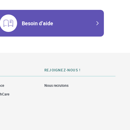
Besoin d’aide
REJOIGNEZ-NOUS !
nce
Nous recrutons
thCare