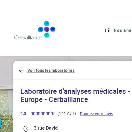
Skip to content
Link to main website
Nos ana
Return to Nav
Voir tous les laboratoires
Laboratoire d'analyses médicales -
Europe - Cerballiance
Link Open
4.3
(141 Avis)
Donnez votre avis
Link Opens in New Tab
Link Opens in New Tab
3 rue David