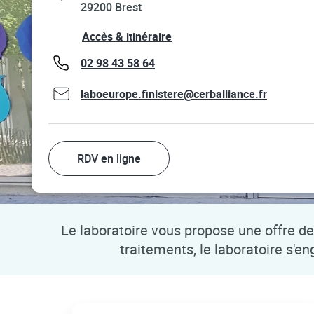
29200
Brest
Link Opens in New Tab
Accès & itinéraire
phone
02 98 43 58 64
laboeurope.finistere@cerballiance.fr
RDV en ligne
Le laboratoire vous propose une offre de 
traitements, le laboratoire s'e