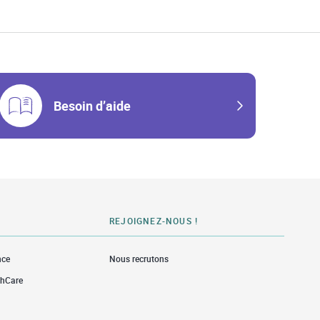
w Tab
Besoin d’aide
REJOIGNEZ-NOUS !
nce
Nous recrutons
thCare