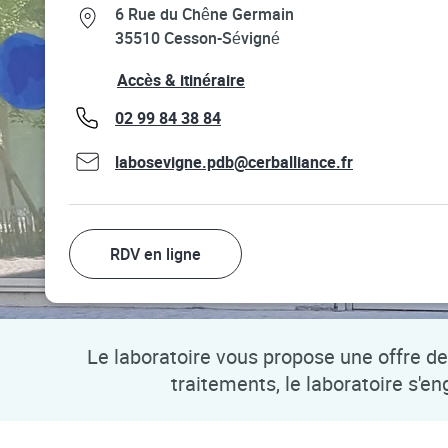
Link Opens in New Tab
6 Rue du Chêne Germain
35510
Cesson-Sévigné
Link Opens in New Tab
Accès & itinéraire
phone
02 99 84 38 84
labosevigne.pdb@cerballiance.fr
RDV en ligne
Le laboratoire vous propose une offre de 
traitements, le laboratoire s'e