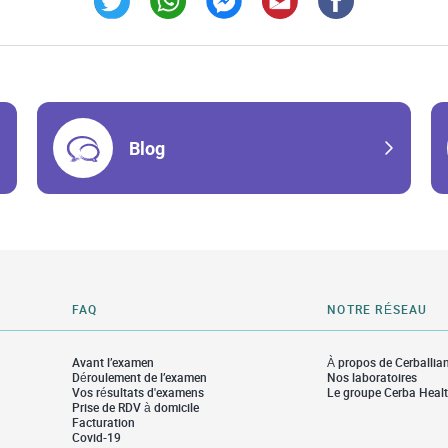
Link Opens in New Tab
Link Opens in New Tab
Link Opens in New Tab
Link Opens in New Tab
Link Opens in Ne
Blog
FAQ
NOTRE RÉSEAU
Avant l’examen
À propos de Cerballia
Déroulement de l’examen
Nos laboratoires
Vos résultats d'examens
Le groupe Cerba Heal
Prise de RDV à domicile
Facturation
Covid-19