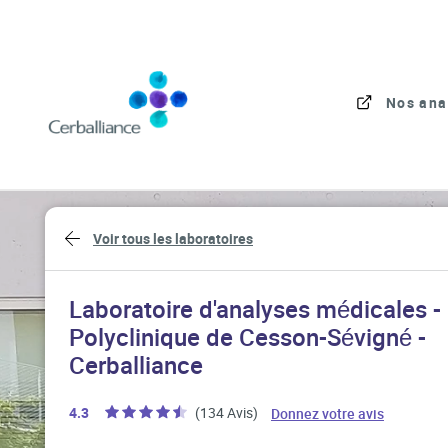
Skip to content
Link to main website
Nos ana
Return to Nav
Voir tous les laboratoires
Laboratoire d'analyses médicales -
Polyclinique de Cesson-Sévigné -
Cerballiance
Link Open
4.3
(134 Avis)
Donnez votre avis
Link Opens in New Tab