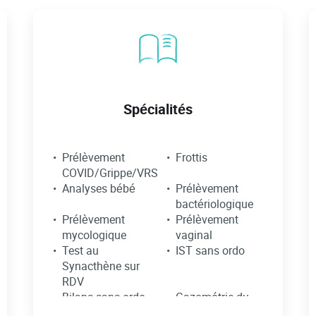
Spécialités
Prélèvement
Frottis
COVID/Grippe/VRS
Analyses bébé
Prélèvement
bactériologique
Prélèvement
Prélèvement
mycologique
vaginal
Test au
IST sans ordo
Synacthène sur
RDV
Bilans sans ordo
Gazométrie du
sang