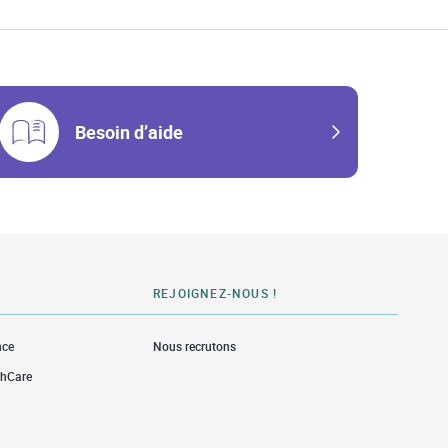
Besoin d’aide
REJOIGNEZ-NOUS !
nce
Nous recrutons
thCare