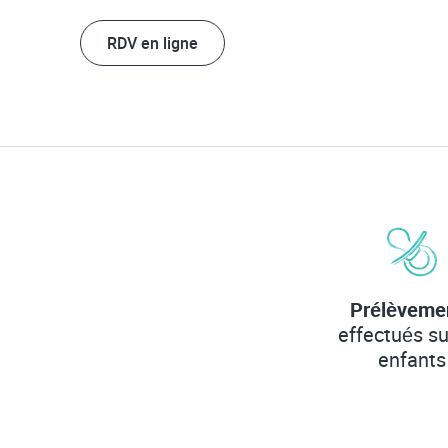
RDV en ligne
Prélèveme
effectués su
enfants