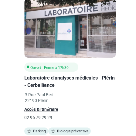
Ouvert
- Ferme à
17h30
Laboratoire d'analyses médicales - Plérin
- Cerballiance
Link Opens in New Tab
3 Rue Paul Bert
22190
Plerin
Link Opens in New Tab
Accès & itinéraire
phone
02 96 79 29 29
Parking
Biologie préventive