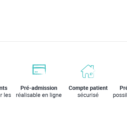
nts
Pré-admission
Compte patient
Pr
r les
réalisable en ligne
sécurisé
possi