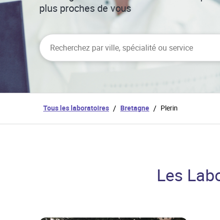
plus proches de vous
City, State/Province, Zip or City & Country
Tous les laboratoires
/
Bretagne
/
Plerin
Les Labo