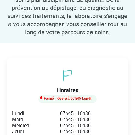
prévention au dépistage, du diagnostic au
suivi des traitements, le laboratoire s'engage
à vous accompagner, vous conseiller tout au
long de votre parcours de soins.
Horaires
Fermé
- Ouvre à
07h45
Lundi
Day of the Week
Hours
Lundi
07h45
-
16h30
Mardi
07h45
-
16h30
Mercredi
07h45
-
16h30
Jeudi
07h45
-
16h30