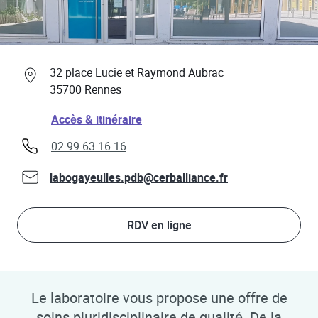
Professionnels de santé
Link Opens in New Tab
32 place Lucie et Raymond Aubrac
35700
Rennes
Link Opens in New Tab
Accès & itinéraire
phone
02 99 63 16 16
labogayeulles.pdb@cerballiance.fr
RDV en ligne
Le laboratoire vous propose une offre de
soins pluridisciplinaire de qualité. De la