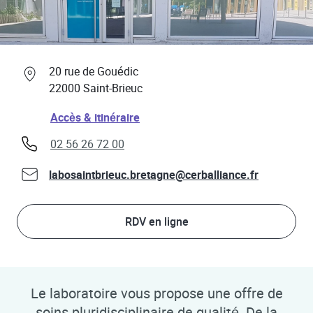
Professionnels de santé
Link Opens in New Tab
20 rue de Gouédic
22000
Saint-Brieuc
Link Opens in New Tab
Accès & itinéraire
phone
02 56 26 72 00
labosaintbrieuc.bretagne@cerballiance.fr
RDV en ligne
Le laboratoire vous propose une offre de
soins pluridisciplinaire de qualité. De la