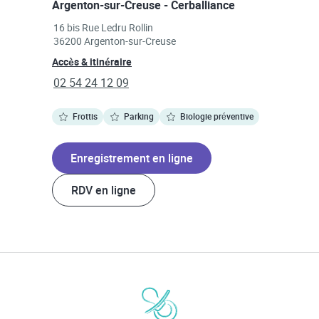
Argenton-sur-Creuse - Cerballiance
Link Opens in New Tab
16 bis Rue Ledru Rollin
36200
Argenton-sur-Creuse
Link Opens in New Tab
Accès & itinéraire
phone
02 54 24 12 09
Frottis
Parking
Biologie préventive
Enregistrement en ligne
RDV en ligne