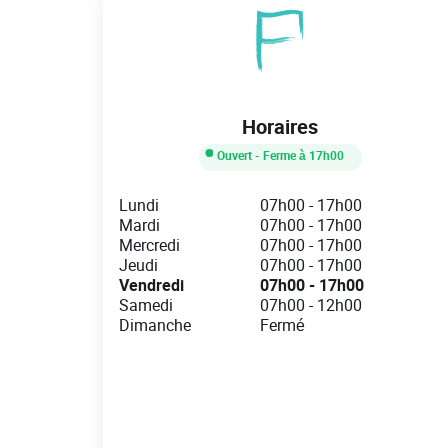
Horaires
Ouvert
- Ferme à
17h00
Day of the Week
Hours
Lundi
07h00
-
17h00
Mardi
07h00
-
17h00
Mercredi
07h00
-
17h00
Jeudi
07h00
-
17h00
Vendredi
07h00
-
17h00
Samedi
07h00
-
12h00
Dimanche
Fermé