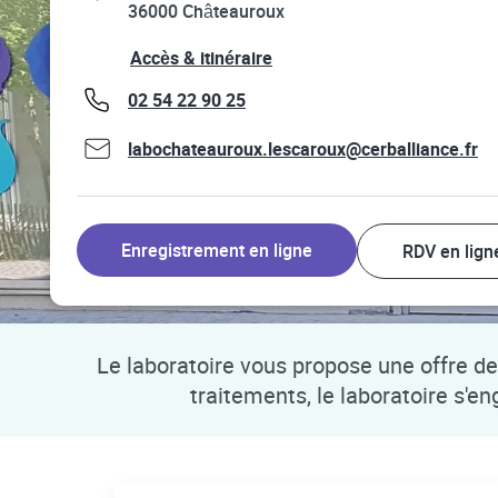
36000
Châteauroux
Link Opens in New Tab
Accès & itinéraire
phone
02 54 22 90 25
labochateauroux.lescaroux@cerballiance.fr
Enregistrement en ligne
RDV en lign
Le laboratoire vous propose une offre de 
traitements, le laboratoire s'e