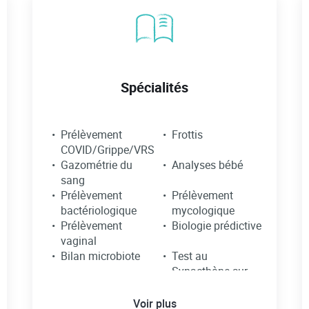
Spécialités
Prélèvement
Frottis
COVID/Grippe/VRS
Gazométrie du
Analyses bébé
sang
Prélèvement
Prélèvement
bactériologique
mycologique
Prélèvement
Biologie prédictive
vaginal
Bilan microbiote
Test au
Synacthène sur
RDV
IST sans ordo
Bilans sans ordo
Voir plus