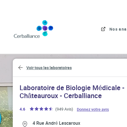
Skip to content
Link to main website
Nos ana
Return to Nav
Voir tous les laboratoires
Laboratoire de Biologie Médicale -
Châteauroux - Cerballiance
Link Open
4.6
(949 Avis)
Donnez votre avis
Link Opens in New Tab
Link Opens in New Tab
4 Rue André Lescaroux