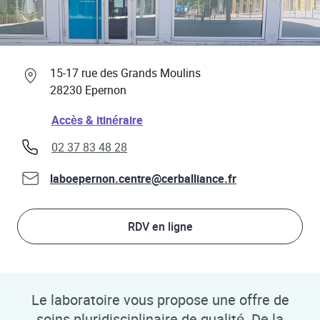
Professionnels de santé
Link Opens in New Tab
15-17 rue des Grands Moulins
28230
Epernon
Link Opens in New Tab
Accès & itinéraire
phone
02 37 83 48 28
laboepernon.centre@cerballiance.fr
RDV en ligne
Le laboratoire vous propose une offre de
soins pluridisciplinaire de qualité. De la