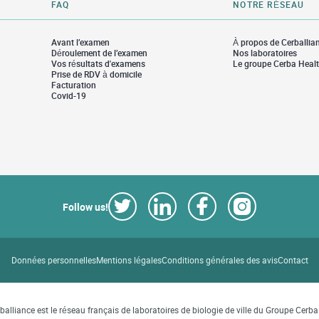
FAQ
NOTRE RÉSEAU
Avant l’examen
À propos de Cerballia
Déroulement de l’examen
Nos laboratoires
Vos résultats d'examens
Le groupe Cerba Heal
Prise de RDV à domicile
Facturation
Covid-19
Follow us!
Link Opens in New Tab
Link Opens in New Tab
Link Opens in New Tab
Link Opens in Ne
Données personnelles
Mentions légales
Conditions générales des avis
Contact
balliance est le réseau français de laboratoires de biologie de ville du Groupe Cerb