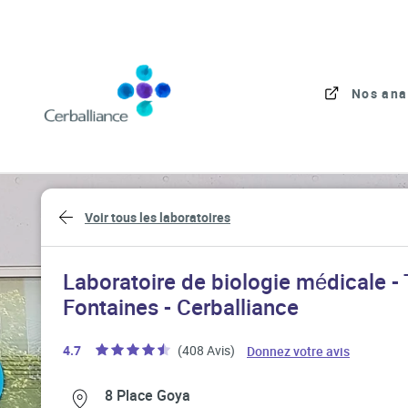
Skip to content
Link to main website
Nos ana
Return to Nav
Voir tous les laboratoires
Laboratoire de biologie médicale -
Fontaines - Cerballiance
Link Open
4.7
(408 Avis)
Donnez votre avis
Link Opens in New Tab
Link Opens in New Tab
8 Place Goya