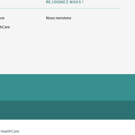
REJOIGNEZ-NOUS !
nce
Nous recrutons
thCare
w Tab
a HealthCare