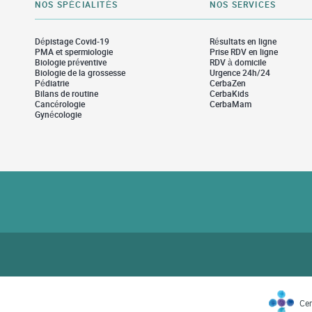
NOS SPÉCIALITÉS
NOS SERVICES
Dépistage Covid-19
Résultats en ligne
PMA et spermiologie
Prise RDV en ligne
Biologie préventive
RDV à domicile
Biologie de la grossesse
Urgence 24h/24
Pédiatrie
CerbaZen
Bilans de routine
CerbaKids
Cancérologie
CerbaMam
Gynécologie
Cer