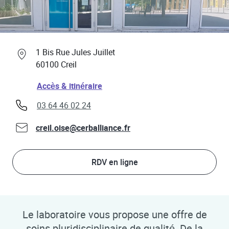
Professionnels de santé
Link Opens in New Tab
1 Bis Rue Jules Juillet
60100
Creil
Link Opens in New Tab
Accès & itinéraire
phone
03 64 46 02 24
creil.oise@cerballiance.fr
RDV en ligne
Le laboratoire vous propose une offre de
soins pluridisciplinaire de qualité. De la