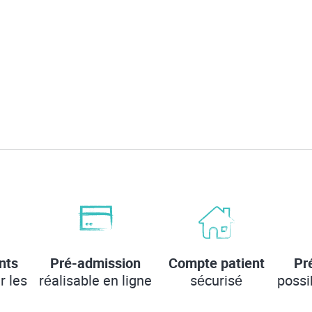
nts
Pré-admission
Compte patient
Pr
r les
réalisable en ligne
sécurisé
possi