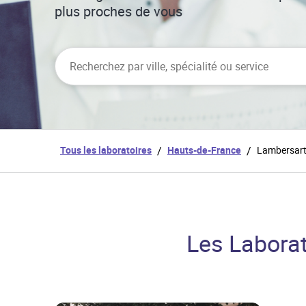
plus proches de vous
City, State/Province, Zip or City & Country
Tous les laboratoires
/
Hauts-de-France
/
Lambersar
Les Labora