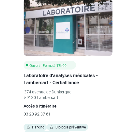
Ouvert
- Ferme à
17h00
Laboratoire d'analyses médicales -
Lambersart - Cerballiance
Link Opens in New Tab
374 avenue de Dunkerque
59130
Lambersart
Link Opens in New Tab
Accès & itinéraire
phone
03 20 92 37 61
Parking
Biologie préventive