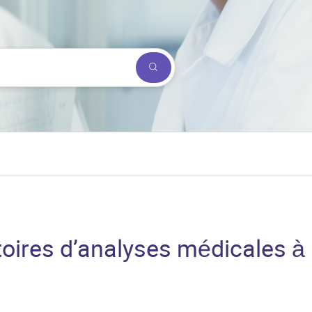
Submit a search.
t
toires d’analyses médicales à