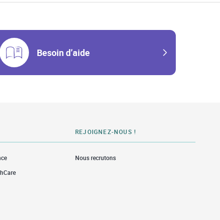
Besoin d’aide
REJOIGNEZ-NOUS !
nce
Nous recrutons
thCare