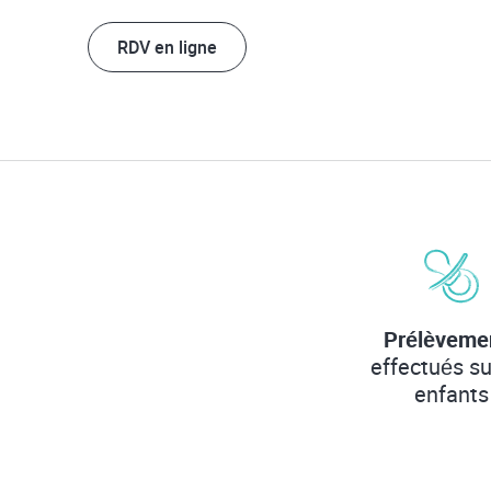
RDV en ligne
Prélèveme
effectués su
enfants