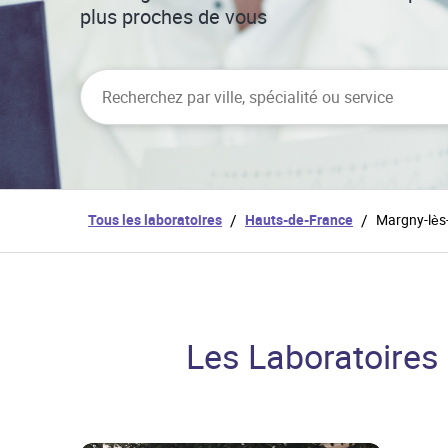
plus proches de vous
City, State/Province, Zip or City & Country
Tous les laboratoires
/
Hauts-de-France
/
Margny-lè
Les Laboratoires