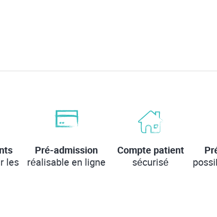
nts
Pré-admission
Compte patient
Pr
r les
réalisable en ligne
sécurisé
possi