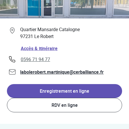
Professionnels de santé
Link Opens in New Tab
Quartier Mansarde Catalogne
97231
Le Robert
Link Opens in New Tab
Accès & itinéraire
phone
0596 71 94 77
labolerobert.martinique@cerballiance.fr
Enregistrement en ligne
RDV en ligne