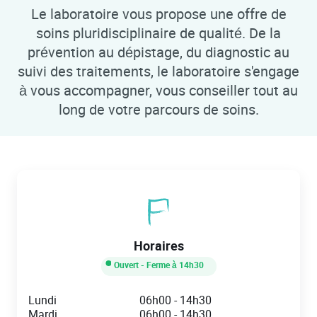
Le laboratoire vous propose une offre de
soins pluridisciplinaire de qualité. De la
prévention au dépistage, du diagnostic au
suivi des traitements, le laboratoire s'engage
à vous accompagner, vous conseiller tout au
long de votre parcours de soins.
Horaires
Ouvert
- Ferme à
14h30
Day of the Week
Hours
Lundi
06h00
-
14h30
Mardi
06h00
-
14h30