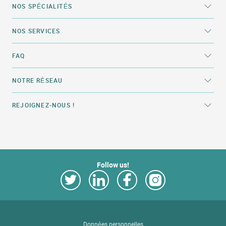
NOS SPÉCIALITÉS
NOS SERVICES
FAQ
NOTRE RÉSEAU
REJOIGNEZ-NOUS !
Follow us!
Link Opens in New Tab
Link Opens in New Tab
Link Opens in New Tab
Link Opens in New Tab
Données personnelles