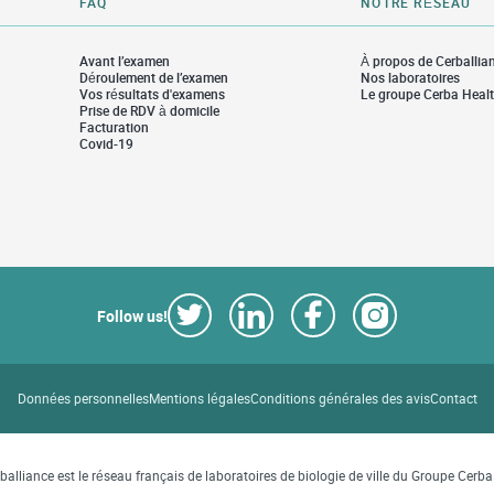
FAQ
NOTRE RÉSEAU
Avant l’examen
À propos de Cerballia
Déroulement de l’examen
Nos laboratoires
Vos résultats d'examens
Le groupe Cerba Heal
Prise de RDV à domicile
Facturation
Covid-19
Follow us!
Link Opens in New Tab
Link Opens in New Tab
Link Opens in New Tab
Link Opens in Ne
Données personnelles
Mentions légales
Conditions générales des avis
Contact
balliance est le réseau français de laboratoires de biologie de ville du Groupe Cerb