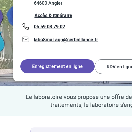
64600
Anglet
Link Opens in New Tab
Accès & itinéraire
phone
05 59 03 79 02
labo8mai.aqn@cerballiance.fr
Enregistrement en ligne
RDV en lign
Le laboratoire vous propose une offre de 
traitements, le laboratoire s'e