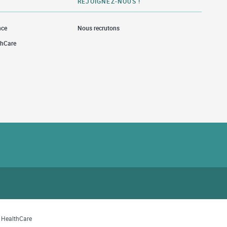
REJOIGNEZ-NOUS !
nce
Nous recrutons
thCare
w Tab
a HealthCare