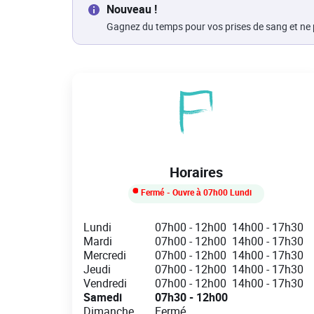
Nouveau !
Gagnez du temps pour vos prises de sang et ne pa
Horaires
Fermé
- Ouvre à
07h00
Lundi
Day of the Week
Hours
Lundi
07h00
-
12h00
14h00
-
17h30
Mardi
07h00
-
12h00
14h00
-
17h30
Mercredi
07h00
-
12h00
14h00
-
17h30
Jeudi
07h00
-
12h00
14h00
-
17h30
Vendredi
07h00
-
12h00
14h00
-
17h30
Samedi
07h30
-
12h00
Dimanche
Fermé