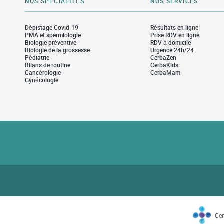
NOS SPÉCIALITÉS
NOS SERVICES
Dépistage Covid-19
Résultats en ligne
PMA et spermiologie
Prise RDV en ligne
Biologie préventive
RDV à domicile
Biologie de la grossesse
Urgence 24h/24
Pédiatrie
CerbaZen
Bilans de routine
CerbaKids
Cancérologie
CerbaMam
Gynécologie
Cer