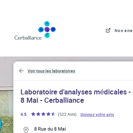
Skip to content
Link to main website
Nos ana
Return to Nav
Voir tous les laboratoires
Laboratoire d'analyses médicales -
8 Mai - Cerballiance
Link Open
4.5
(522 Avis)
Donnez votre avis
Link Opens in New Tab
Link Opens in New Tab
8 Rue du 8 Mai