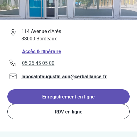
Professionnels de santé
Link Opens in New Tab
114 Avenue d'Arès
33000
Bordeaux
Link Opens in New Tab
Accès & itinéraire
phone
05 25 45 05 00
labosaintaugustin.aqn@cerballiance.fr
Enregistrement en ligne
RDV en ligne