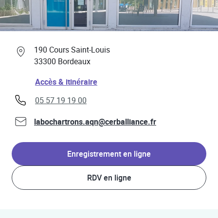
Professionnels de santé
Link Opens in New Tab
190 Cours Saint-Louis
33300
Bordeaux
Link Opens in New Tab
Accès & itinéraire
phone
05 57 19 19 00
labochartrons.aqn@cerballiance.fr
Enregistrement en ligne
RDV en ligne