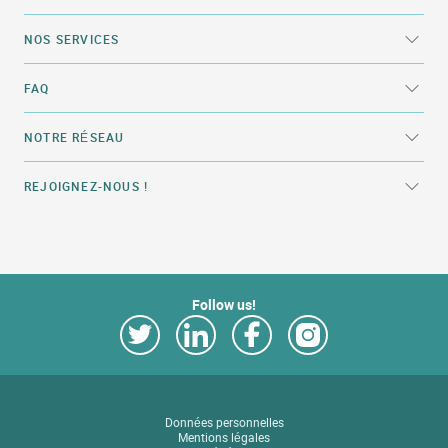
NOS SERVICES
FAQ
NOTRE RÉSEAU
REJOIGNEZ-NOUS !
Follow us!
Link Opens in New Tab
Link Opens in New Tab
Link Opens in New Tab
Link Opens in New Tab
Données personnelles
Mentions légales