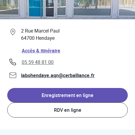
Professionnels de santé
Link Opens in New Tab
2 Rue Marcel Paul
64700
Hendaye
Link Opens in New Tab
Accès & itinéraire
phone
05 59 48 81 00
labohendaye.aqn@cerballiance.fr
Enregistrement en ligne
RDV en ligne