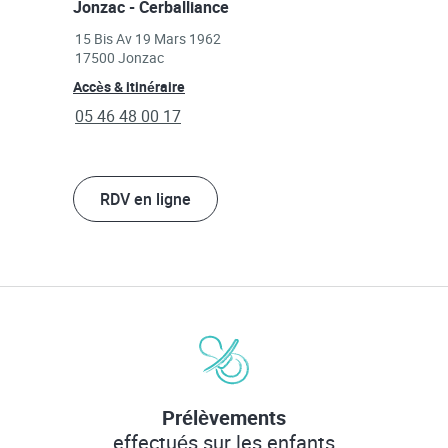
Jonzac - Cerballiance
Link Opens in New Tab
15 Bis Av 19 Mars 1962
17500
Jonzac
Link Opens in New Tab
Accès & itinéraire
phone
05 46 48 00 17
RDV en ligne
Prélèvements
effectués sur les enfants