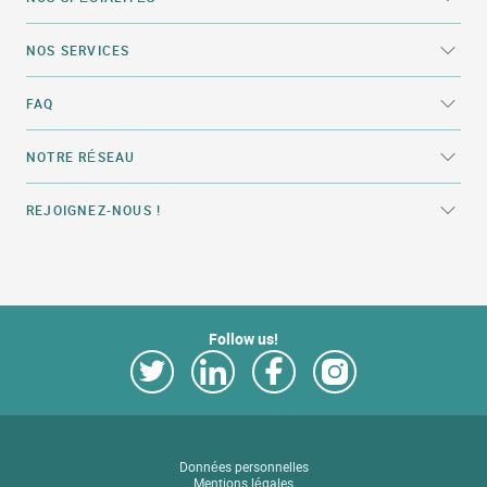
NOS SERVICES
FAQ
NOTRE RÉSEAU
REJOIGNEZ-NOUS !
Follow us!
Link Opens in New Tab
Link Opens in New Tab
Link Opens in New Tab
Link Opens in New Tab
Données personnelles
Mentions légales