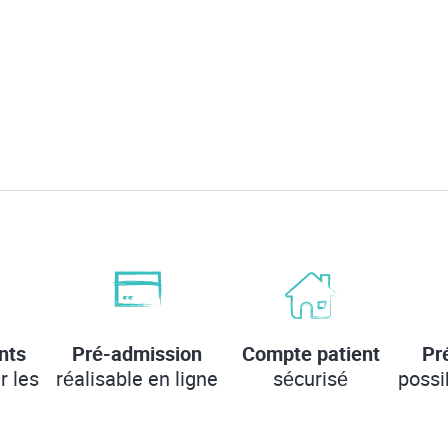
nts
Pré-admission
Compte patient
Pr
r les
réalisable en ligne
sécurisé
possi