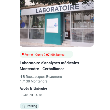
Fermé
- Ouvre à
07h00
Samedi
Laboratoire d'analyses médicales -
Montendre - Cerballiance
Link Opens in New Tab
4 B Rue Jacques Beaumont
17130
Montendre
Link Opens in New Tab
Accès & itinéraire
phone
05 46 70 34 78
Parking