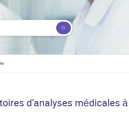
Submit a search.
re
toires d’analyses médicales 