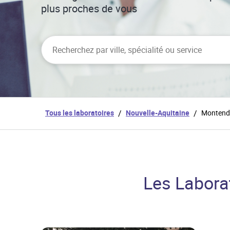
plus proches de vous
City, State/Province, Zip or City & Country
Tous les laboratoires
/
Nouvelle-Aquitaine
/
Montend
Les Labora