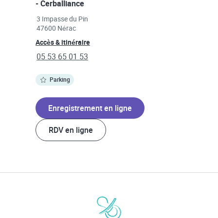
- Cerballiance
Link Opens in New Tab
3 Impasse du Pin
47600
Nérac
Link Opens in New Tab
Accès & itinéraire
phone
05 53 65 01 53
Parking
Enregistrement en ligne
RDV en ligne