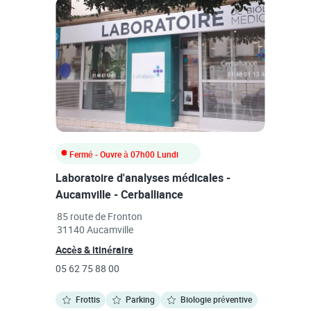
Fermé
- Ouvre à
07h00
Lundi
Laboratoire d'analyses médicales -
Aucamville - Cerballiance
Link Opens in New Tab
85 route de Fronton
31140
Aucamville
Link Opens in New Tab
Accès & itinéraire
phone
05 62 75 88 00
Frottis
Parking
Biologie préventive