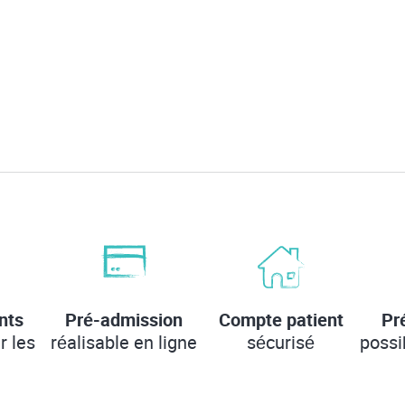
nts
Pré-admission
Compte patient
Pr
r les
réalisable en ligne
sécurisé
possi