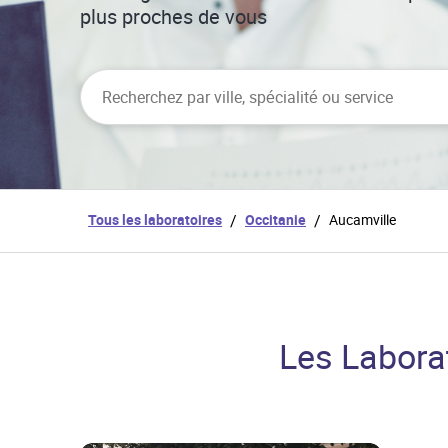
plus proches de vous
City, State/Province, Zip or City & Country
Tous les laboratoires
/
Occitanie
/
Aucamville
Les Labora