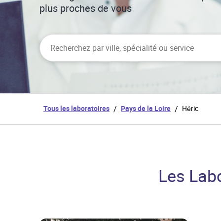
plus proches de vous
City, State/Province, Zip or City & Country
Tous les laboratoires
/
Pays de la Loire
/
Héric
Les Labo