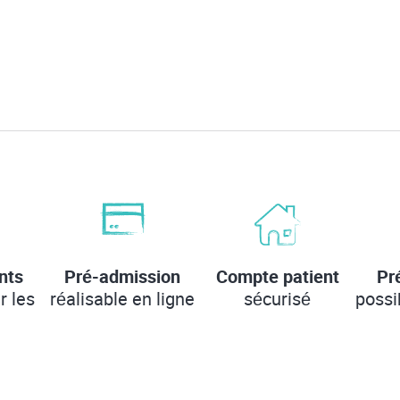
nts
Pré-admission
Compte patient
Pr
r les
réalisable en ligne
sécurisé
possi