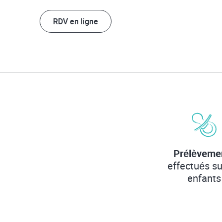
RDV en ligne
Prélèveme
effectués su
enfants