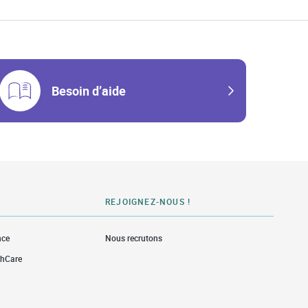
Besoin d’aide
REJOIGNEZ-NOUS !
nce
Nous recrutons
thCare