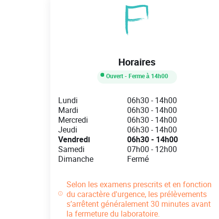
Horaires
Ouvert
- Ferme à
14h00
Day of the Week
Hours
Lundi
06h30
-
14h00
Mardi
06h30
-
14h00
Mercredi
06h30
-
14h00
Jeudi
06h30
-
14h00
Vendredi
06h30
-
14h00
Samedi
07h00
-
12h00
Dimanche
Fermé
Selon les examens prescrits et en fonction
du caractère d'urgence, les prélèvements
s’arrêtent généralement 30 minutes avant
la fermeture du laboratoire.