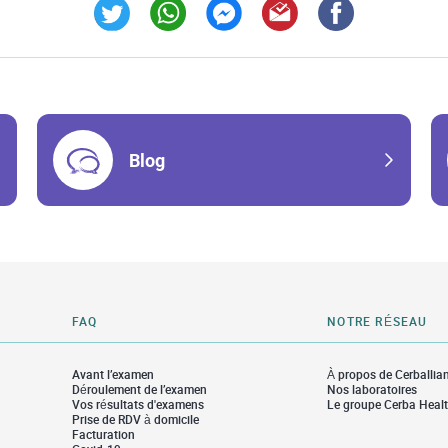
Link Opens in New Tab
Link Opens in New Tab
Link Opens in New Tab
Link Opens in New Tab
Link Opens in Ne
Blog
FAQ
NOTRE RÉSEAU
Avant l’examen
À propos de Cerballia
Déroulement de l’examen
Nos laboratoires
Vos résultats d'examens
Le groupe Cerba Heal
Prise de RDV à domicile
Facturation