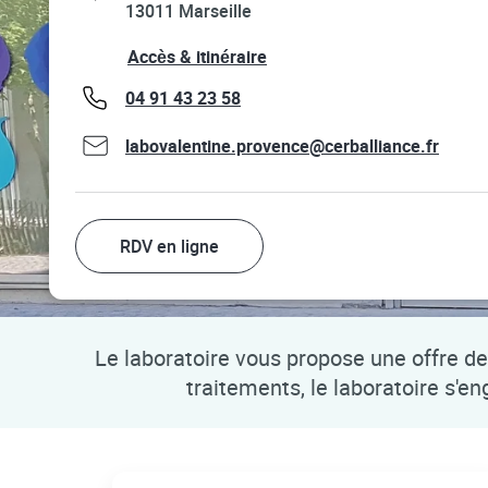
13011
Marseille
Link Opens in New Tab
Accès & itinéraire
phone
04 91 43 23 58
labovalentine.provence@cerballiance.fr
RDV en ligne
Le laboratoire vous propose une offre de 
traitements, le laboratoire s'e