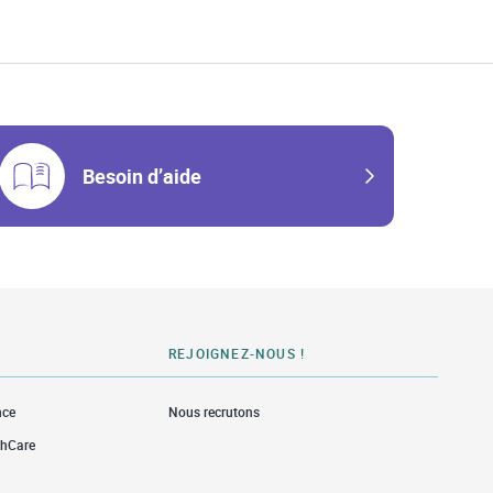
w Tab
Besoin d’aide
REJOIGNEZ-NOUS !
nce
Nous recrutons
thCare