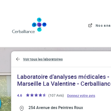
Skip to content
Link to main website
Nos ana
Return to Nav
Voir tous les laboratoires
Laboratoire d'analyses médicales -
Marseille La Valentine - Cerballian
Link Open
4.6
(107 Avis)
Donnez votre avis
Link Opens in New Tab
Link Opens in New Tab
254 Avenue des Peintres Roux