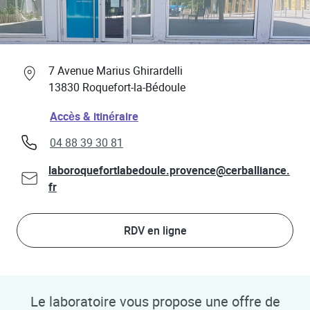
Professionnels de santé
Link Opens in New Tab
7 Avenue Marius Ghirardelli
13830
Roquefort-la-Bédoule
Link Opens in New Tab
Accès & itinéraire
phone
04 88 39 30 81
laboroquefortlabedoule.provence@cerballiance.
fr
RDV en ligne
Le laboratoire vous propose une offre de