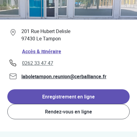
Professionnels de santé
Link Opens in New Tab
201 Rue Hubert Delisle
97430
Le Tampon
Link Opens in New Tab
Accès & itinéraire
phone
0262 33 47 47
laboletampon.reunion@cerballiance.fr
Enregistrement en ligne
Rendez-vous en ligne