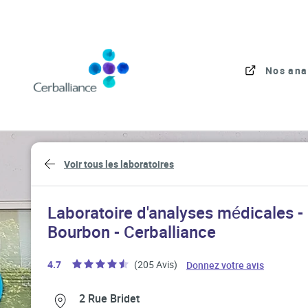
Skip to content
Link to main website
Nos ana
Return to Nav
Voir tous les laboratoires
Laboratoire d'analyses médicales -
Bourbon - Cerballiance
Link Open
4.7
(205 Avis)
Donnez votre avis
Link Opens in New Tab
Link Opens in New Tab
2 Rue Bridet