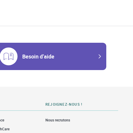
w Tab
Besoin d’aide
REJOIGNEZ-NOUS !
nce
Nous recrutons
thCare