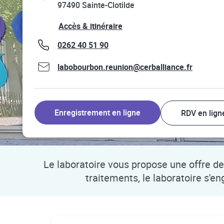
97490
Sainte-Clotilde
Link Opens in New Tab
Accès & itinéraire
phone
0262 40 51 90
labobourbon.reunion@cerballiance.fr
Enregistrement en ligne
RDV en lign
Le laboratoire vous propose une offre de 
traitements, le laboratoire s'e