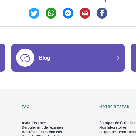
Link Opens in New Tab
Link Opens in New Tab
Link Opens in New Tab
Link Opens in New Tab
Link Opens in Ne
Blog
FAQ
NOTRE RÉSEAU
Avant l’examen
À propos de Cerballia
Déroulement de l’examen
Nos laboratoires
Vos résultats d'examens
Le groupe Cerba Heal