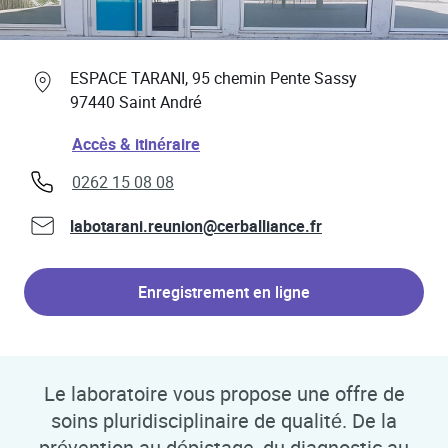
Professionnels de santé
Link Opens in New Tab
ESPACE TARANI, 95 chemin Pente Sassy
97440
Saint André
Link Opens in New Tab
Accès & itinéraire
phone
0262 15 08 08
labotarani.reunion@cerballiance.fr
Enregistrement en ligne
Le laboratoire vous propose une offre de
soins pluridisciplinaire de qualité. De la
prévention au dépistage, du diagnostic au